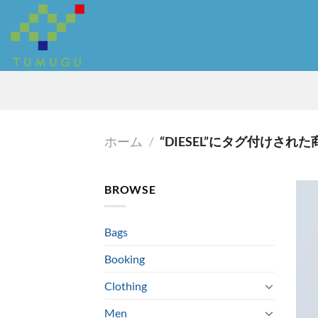
Skip
to
content
ホーム
/
“DIESEL”にタグ付けされた
BROWSE
Bags
Booking
Clothing
Men