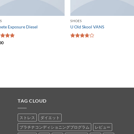
S
SHOES
ete Exposure Diesel
U Old Skool VANS
階中
00
5段階中
の評価
3.67
の
評価
TAG CLOUD
ストレス
ダイエット
プラチナコンディショニングプログラム
レビュー