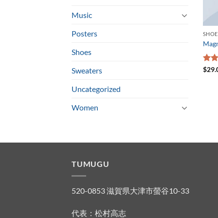
Music
Posters
SHOE
Magn
Shoes
5段
$
29.
Sweaters
5.00
Uncategorized
Women
TUMUGU
520-0853 滋賀県大津市螢谷10-33
代表：松村高志