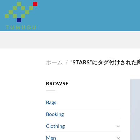
Skip
to
content
ホーム
/
“STARS”にタグ付けされた
BROWSE
Bags
Booking
Clothing
Men