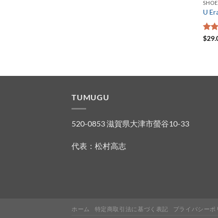
SHOE
U Er
5段
$
29.
3.50
評
TUMUGU
520-0853 滋賀県大津市螢谷10-33
代表：松村高志
ホーム
特定商取引法に基づく表記
プライバシーポ