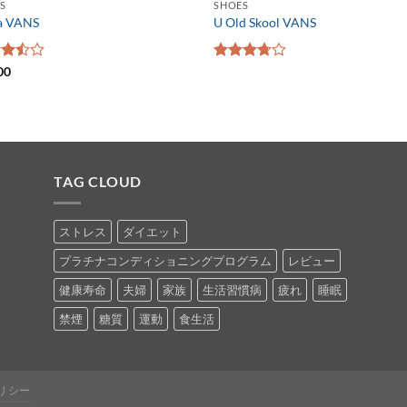
S
SHOES
a VANS
U Old Skool VANS
階中
00
5段階中
の
3.67
の
価
評価
TAG CLOUD
ストレス
ダイエット
プラチナコンディショニングプログラム
レビュー
健康寿命
夫婦
家族
生活習慣病
疲れ
睡眠
禁煙
糖質
運動
食生活
リシー