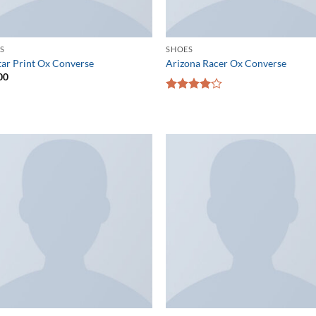
S
SHOES
Star Print Ox Converse
Arizona Racer Ox Converse
00
5段階中
4.00
の評
価