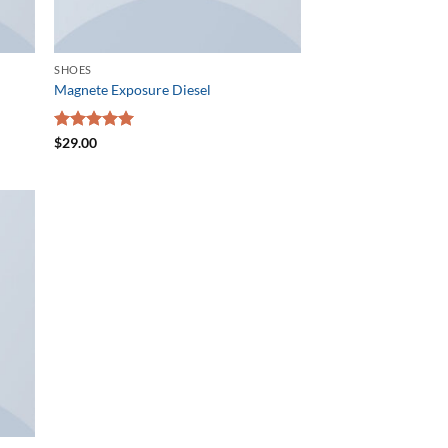
SHOES
Magnete Exposure Diesel
5段階中
$
29.00
5.00
の評価