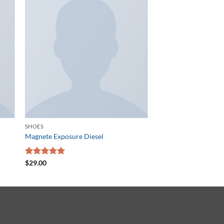
SHOES
Magnete Exposure Diesel
5段階中
$
29.00
5.00
の評価