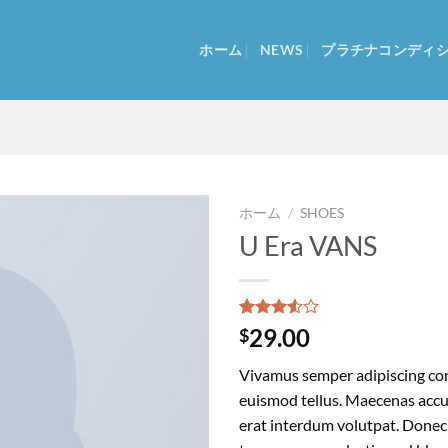
ホーム
NEWS
プラチナコンディ
ホーム
/
SHOES
U Era VANS
2
件の利
29.00
$
用者評
価に基
Vivamus semper adipiscing con
づく5段
階評価
euismod tellus. Maecenas acc
のう
erat interdum volutpat. Donec
ち、
3.50
点