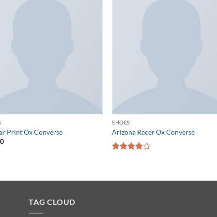
S
SHOES
tar Print Ox Converse
Arizona Racer Ox Converse
00
5段階中
4.00
の評
価
TAG CLOUD