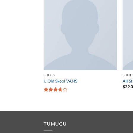
SHOES
SHOE
 New Balance
U Old Skool VANS
All S
$
29.
5段階中
3.67
の
評価
TUMUGU