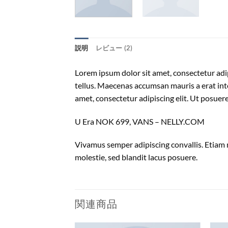
説明
レビュー (2)
Lorem ipsum dolor sit amet, consectetur adip
tellus. Maecenas accumsan mauris a erat int
amet, consectetur adipiscing elit. Ut posuere
U Era NOK 699, VANS – NELLY.COM
Vivamus semper adipiscing convallis. Etiam
molestie, sed blandit lacus posuere.
関連商品