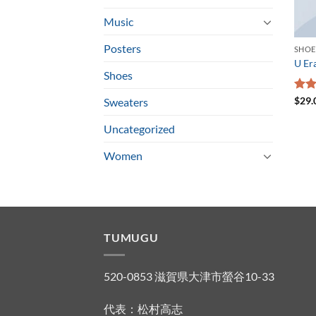
Music
Posters
SHOE
U Er
Shoes
5段
$
29.
Sweaters
3.50
評
Uncategorized
Women
TUMUGU
520-0853 滋賀県大津市螢谷10-33
代表：松村高志