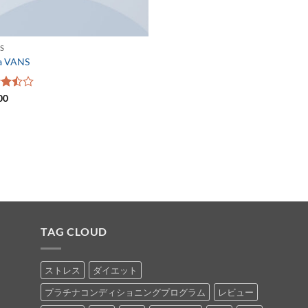
S
a VANS
階中
00
の
価
TAG CLOUD
ストレス
ダイエット
プラチナコンディショニングプログラム
レビュー