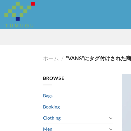
Skip
to
content
ホーム
/
“VANS”にタグ付けされた
BROWSE
Bags
Booking
Clothing
Men